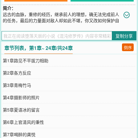
简介：
远古的血脉，重修的经历，继承前人的理想，确无法完成前人
的任务，最后的力量面对敌人却如此不堪，你又改如何保护自
己的朋友，亲人
您要是觉得《
混沌修罗传
》还不错的话请不要忘记向您QQ群和微博微
复制分享
信里的朋友推荐哦！
章节列表，第1章~ 24章/共24章
倒序
第1章路见不平拔刀相助
第2章各方反应
第3章青梅竹马
第4章摄影师的照片
第5章夏语冰的留言
第6章上官清风的秉性
第7章喝醉的龚悦