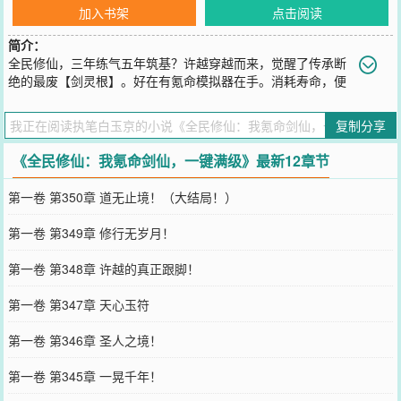
加入书架
点击阅读
简介：
全民修仙，三年练气五年筑基？许越穿越而来，觉醒了传承断
绝的最废【剑灵根】。好在有氪命模拟器在手。消耗寿命，便
可模拟剑法！斩杀妖兽，便可掠夺寿元！于是，别人氪金许越氪命，
再残缺的剑诀也能一键满级！从【流水剑】到【斩海吞鲸剑】，从
复制分享
【小玄剑经】到【太上洞玄剑经】！自此，令无数修士闻风丧胆的剑
仙再度现世。许越：“前方妖帝请留步，借我万年寿元可好？”
《全民修仙：我氪命剑仙，一键满级》最新12章节
您要是觉得《
全民修仙：我氪命剑仙，一键满级
》还不错的话请不要
忘记向您QQ群和微博微信里的朋友推荐哦！
第一卷 第350章 道无止境！（大结局！）
第一卷 第349章 修行无岁月！
第一卷 第348章 许越的真正跟脚！
第一卷 第347章 天心玉符
第一卷 第346章 圣人之境！
第一卷 第345章 一晃千年！