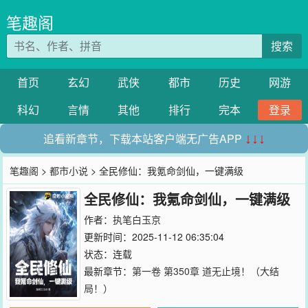
笔趣阁
搜索
首页
玄幻
武侠
都市
历史
网游
科幻
言情
其他
排行
完本
登录
追看新章节，下载本站客户端无广告APP
↓↓↓
笔趣阁
>
都市小说
> 全民修仙：我氪命剑仙，一键满级
全民修仙：我氪命剑仙，一键满级
作者：
执笔白玉京
更新时间：2025-11-12 06:35:04
状态：连载
最新章节：
第一卷 第350章 道无止境！（大结
局！）