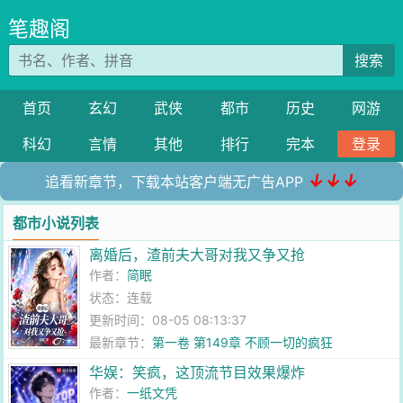
笔趣阁
搜索
首页
玄幻
武侠
都市
历史
网游
科幻
言情
其他
排行
完本
登录
↓↓↓
追看新章节，下载本站客户端无广告APP
都市小说列表
离婚后，渣前夫大哥对我又争又抢
作者：
简眠
状态：连载
更新时间：08-05 08:13:37
最新章节：
第一卷 第149章 不顾一切的疯狂
华娱：笑疯，这顶流节目效果爆炸
作者：
一纸文凭