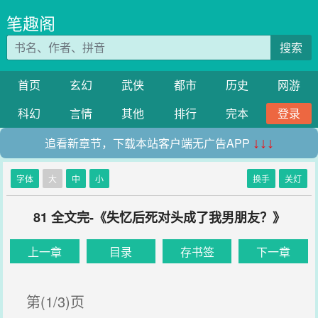
笔趣阁
搜索
首页
玄幻
武侠
都市
历史
网游
科幻
言情
其他
排行
完本
登录
追看新章节，下载本站客户端无广告APP
↓↓↓
字体
大
中
小
换手
关灯
81 全文完-《失忆后死对头成了我男朋友？》
上一章
目录
存书签
下一章
第(1/3)页