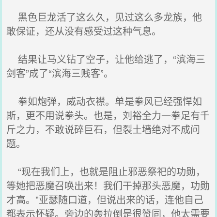
黑色巨龙活了这么久，见过这么多龙族，他
敢保证，还从没有感受过这种气息。
结果让马义钻了空子，让他给逃了，“滨海三
剑客”成了“滨海三贱客”。
拳如炮弹，威动衣襟。单是拳风已经强悍如
斯，更不用说拳头。也是，刘裕全力一拳足有千
斤之力，不敢说碎巨石，但裂土墙绝对不成问
题。
“现在我们上，也就是阻止邪恶祭祀的功勋，
等她把恶魔召唤出来！我们干掉那头恶魔，功勋
才高。”亚瑟随口道，但说出来的话，连他自己
都表示怀疑。旁边的轰拉倒是很赞同，他太需要