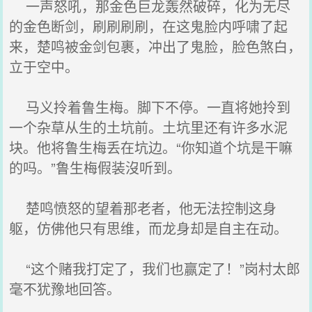
一声怒吼，那金色巨龙轰然破碎，化为无尽
的金色断剑，刷刷刷刷，在这鬼脸内呼啸了起
来，楚鸣被金剑包裹，冲出了鬼脸，脸色煞白，
立于空中。
马义拎着鲁生梅。脚下不停。一直将她拎到
一个杂草从生的土坑前。土坑里还有许多水泥
块。他将鲁生梅丢在坑边。“你知道个坑是干嘛
的吗。”鲁生梅假装沒听到。
楚鸣愤怒的望着那老者，他无法控制这身
躯，仿佛他只有思维，而龙身却是自主在动。
“这个赌我打定了，我们也赢定了！”岗村太郎
毫不犹豫地回答。