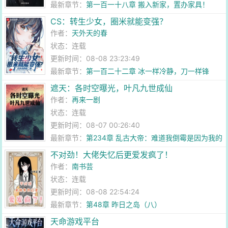
最新章节：
第一百一十八章 搬入新家，置办家具！
CS：转生少女，圈米就能变强？
作者：
天外天的春
状态：连载
更新时间：08-08 23:23:49
最新章节：
第一百二十二章 冰一样冷静，刀一样锋
利！
遮天：各时空曝光，叶凡九世成仙
作者：
再来一剧
状态：连载
更新时间：08-07 00:26:40
最新章节：
第234章 乱古大帝：难道我倒霉是因为我的
道号？
不对劲！大佬失忆后更爱发疯了！
作者：
南书芸
状态：连载
更新时间：08-08 22:54:24
最新章节：
第48章 昨日之岛（八）
天命游戏平台