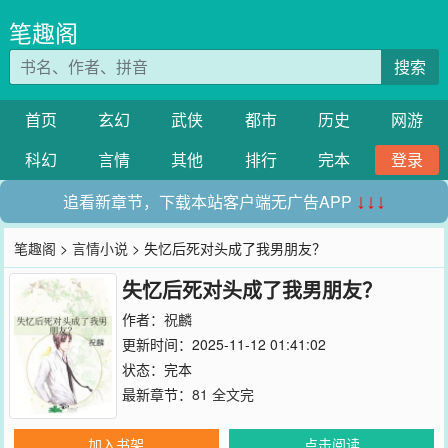
笔趣阁
搜索
首页
玄幻
武侠
都市
历史
网游
科幻
言情
其他
排行
完本
登录
追看新章节，下载本站客户端无广告APP
↓↓↓
笔趣阁
>
言情小说
> 失忆后死对头成了我男朋友？
失忆后死对头成了我男朋友？
作者：
祝麟
更新时间：2025-11-12 01:41:02
状态：完本
最新章节：
81 全文完
加入书架
点击阅读