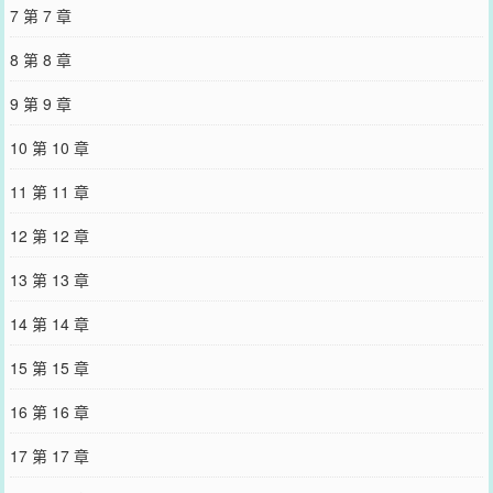
而他在剧中饰演男三号。唯一美中不足的是，主演是七年前被他一脚
7 第 7 章
踹掉的前男友。打包好磨练七年的演技，季听枫连夜赶到剧组酒店，
第一件事就是敲开前男友的酒店房门。开门的男人模样英俊，时隔多
8 第 8 章
年，一张带妆的帅脸险些让季听枫没认出来。他放低姿态，闷头就是
一顿反省加道歉。五分钟后抬头，男人看傻子似的翻了个白眼，骂了
9 第 9 章
句“神经”，嘭地关上房门。季听枫叹气：红气养人，ex今非昔比，不
愿意搭理糊咖。反身准备离开时，身后的房门前静静站着一个男人，
10 第 10 章
正黑着脸看他。对方长得比方才那人出色得多，季听枫不由得多瞅了
两眼。啊……有点眼熟。）
11 第 11 章
您要是觉得《
失忆后死对头成了我男朋友？
》还不错的话请不要忘记
向您QQ群和微博微信里的朋友推荐哦！
12 第 12 章
13 第 13 章
14 第 14 章
15 第 15 章
16 第 16 章
17 第 17 章