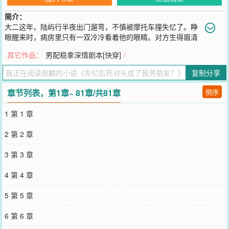
简介：
大二这年，陆屿行半夜出门遛弯，不慎被摩托车撞失忆了。睁
眼醒来时，病房里只有一双冷冷看着他的眼睛。对方生得眉清
目朗，可那张脸的每一寸都莫名让陆屿行很看不惯。他按捺着心中抵
其它作品：
男配稳拿深情剧本[快穿]
/
触，问：“你是谁？”对方神色莫名地看了他几秒，忽地笑道：“你男朋
友。”*商玦半夜在家接到一通电话，说是他好友被车撞了。排除诈骗
复制分享
可能，商玦千里迢迢赶到医院，结果却只看到病床上一张让他恨得牙
痒痒的面孔，冷脸问：“谁说我是他朋友的？”警察将陆屿行的手机交
章节列表，第1章~ 81章/共81章
倒序
给他。通讯录里，齐刷刷的一溜全名，连爹妈是谁都找不着，唯有一
个“傻逼”异常醒目。“唯一一个特殊备注，我猜你们关系很亲密。”商
1 第 1 章
玦：“……”这时，病床上的人悠悠转醒，语气温和：“你是谁？”商玦冷
冷一笑，抱着等这人恢复记忆后看热闹的心态：“你男朋友。”*失忆
2 第 2 章
后，陆屿行发现自己以前对他的男朋友很不好，似乎曾经还有过家暴
倾向。尽管对男友暂时毫无爱意，但他仍旧决定痛改前非。出门时要
3 第 3 章
牵男朋友的手，吃饭时要给男朋友夹喜欢的菜，情到浓时应该要亲男
朋友的嘴……某日为庆祝男友口中编撰出来的一周年纪念日，陆屿行
4 第 4 章
忍着抗拒，俯身亲吻了他的男友。一吻结束，陆屿行不自在地移开视
线，表情怪异。没注意到，对面男朋友的脸比他还要扭曲。陆屿行
5 第 5 章
（攻）x商玦（受）（放个预收~《全网都在磕我和前男友的cp》季听
枫，半路出道做演员，摸爬滚打七年，归来仍是十八线。混迹娱乐圈
6 第 6 章
的第八年，他接到仿佛是人生转折点的剧本，知名导演，一流班底，