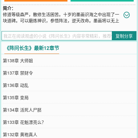
简介：
修道等级森严，散修生活困苦。十岁的墨画识海之中出现了一
块道碑。可以磨炼神识，参悟阵法，逆天改命。墨画将以无上
神识，掌控先天阵法，问鼎长生大道。既改自己的命，也改普天之
下，所有底层修士的命。（传统仙侠、无系统、阵法、天才、成长
复制分享
流）
您要是觉得《
阵问长生
》还不错的话请不要忘记向您QQ群和微博微信
《阵问长生》最新12章节
里的朋友推荐哦！
第138章 大师姐
第137章 禁财令
第136章 动乱
第135章 变局
第134章 活死人尸胚
第133章 花魁漂亮么？
第132章 黄袍真人