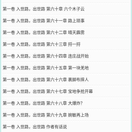
第一卷 入世路，出世路 第六十章 六个木子云
第一卷 入世路，出世路 第六十一章 路上琐事
第一卷 入世路，出世路 第六十二章 晴天霹雳
第一卷 入世路，出世路 第六十三章 捋一捋
第一卷 入世路，出世路 第六十四章 连庄战开始
第一卷 入世路，出世路 第六十五章 第一块羌地
第一卷 入世路，出世路 第六十六章 裹脚布摔人
第一卷 入世路，出世路 第六十七章 宝地争抢开幕
第一卷 入世路，出世路 第六十八章 大爆炸？
第一卷 入世路，出世路 第六十九章 婉敏再上场
第一卷 入世路，出世路 作者有话说