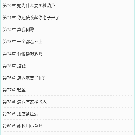
第70章 她为什么要买糖葫芦
第71章 你还使唤起你老子来了
第72章 算我倒霉
第73章 一个都瞧不上
第74章 有他挣的多吗
第75章 退钱
第76章 怎么就变了呢？
第77章 轻盈
第78章 怎么有这样的人
第79章 进度条拉满
第80章 她也叫小草吗