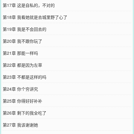
第17章 这是自私的，不对的
第18章 我看她就是去城里野了心了
第19章 我是不会回去的
第20章 我不跟你玩了
第21章 那能一样吗
第22章 都是因为左草
第23章 不都是这样的吗
第24章 你个穷讲究
第25章 你得好好补补
第26章 剩下的我全吃了
第27章 我该谢谢她