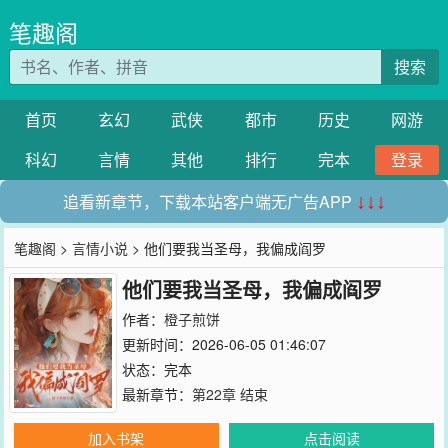
笔趣阁
搜索
首页
玄幻
武侠
都市
历史
网游
科幻
言情
其他
排行
完本
登录
追看新章节，下载本站客户端无广告APP
↓↓↓
笔趣阁
>
言情小说
> 他们要我当圣母，我偏成阎罗
他们要我当圣母，我偏成阎罗
作者：
橙子煎饼
更新时间：2026-06-05 01:46:07
状态：完本
最新章节：
第22章 结束
加入书架
点击阅读