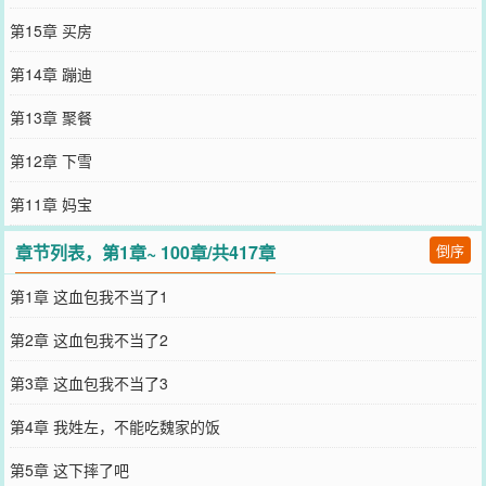
第15章 买房
第14章 蹦迪
第13章 聚餐
第12章 下雪
第11章 妈宝
章节列表，第1章~ 100章/共417章
倒序
第1章 这血包我不当了1
第2章 这血包我不当了2
第3章 这血包我不当了3
第4章 我姓左，不能吃魏家的饭
第5章 这下摔了吧