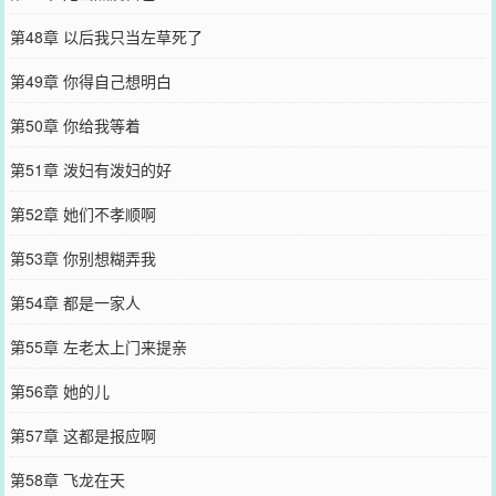
第48章 以后我只当左草死了
第49章 你得自己想明白
第50章 你给我等着
第51章 泼妇有泼妇的好
第52章 她们不孝顺啊
第53章 你别想糊弄我
第54章 都是一家人
第55章 左老太上门来提亲
第56章 她的儿
第57章 这都是报应啊
第58章 飞龙在天