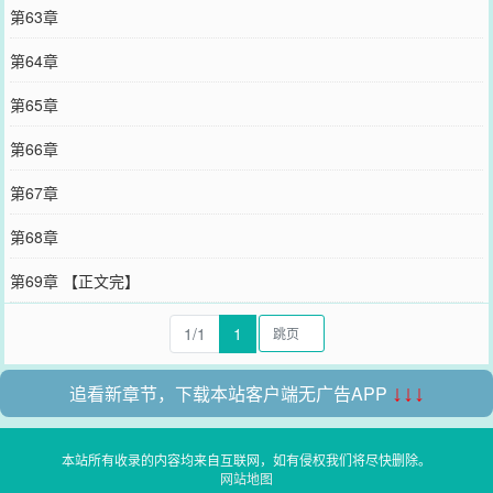
第63章
第64章
第65章
第66章
第67章
第68章
第69章 【正文完】
1/1
1
追看新章节，下载本站客户端无广告APP
↓↓↓
本站所有收录的内容均来自互联网，如有侵权我们将尽快删除。
网站地图