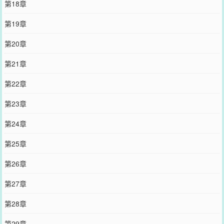
第18章
第19章
第20章
第21章
第22章
第23章
第24章
第25章
第26章
第27章
第28章
第29章