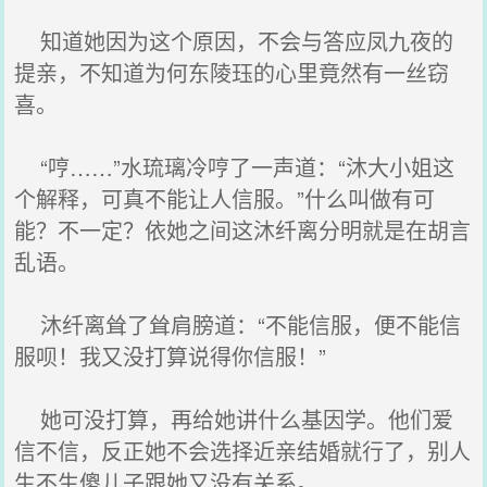
知道她因为这个原因，不会与答应凤九夜的
提亲，不知道为何东陵珏的心里竟然有一丝窃
喜。
“哼……”水琉璃冷哼了一声道：“沐大小姐这
个解释，可真不能让人信服。”什么叫做有可
能？不一定？依她之间这沐纤离分明就是在胡言
乱语。
沐纤离耸了耸肩膀道：“不能信服，便不能信
服呗！我又没打算说得你信服！”
她可没打算，再给她讲什么基因学。他们爱
信不信，反正她不会选择近亲结婚就行了，别人
生不生傻儿子跟她又没有关系。