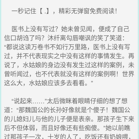
一秒记住【 .】，精彩无弹窗免费阅读！
医书上没有写过？她未曾见闻，便成了自己
信口胡诌了吗？沐纤离勾唇嘲讽的笑了笑道：
“都说这读万卷书不如行万里路，医书上没有写
过，并不代表现实之中没有这样的事情发生。再
说了，水姑娘的身边没有发生过这样的案例，未
曾听闻过，也不代表就没有这样的案例啊！世界
这么大，水姑娘应该多去看看。”
“说起来……”太后微眯着眼睛仔细的想了想
道：“那魏国公的长孙好像就是个傻子！魏国公
的儿媳妇儿与他的儿子便是表亲。那孩子生下来
后不但体弱，而且好像还有些痴傻。”她以前瞧
过那孩子一次，十岁的人了，吃饭还有奶娘喂，