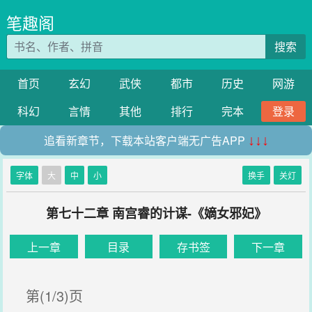
笔趣阁
搜索
首页
玄幻
武侠
都市
历史
网游
科幻
言情
其他
排行
完本
登录
追看新章节，下载本站客户端无广告APP
↓↓↓
字体
大
中
小
换手
关灯
第七十二章 南宫睿的计谋-《嫡女邪妃》
上一章
目录
存书签
下一章
第(1/3)页