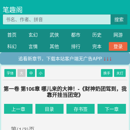
笔趣阁
搜索
首页
玄幻
武侠
都市
历史
网游
科幻
言情
其他
排行
完本
登录
追看新章节，下载本站客户端无广告APP
↓↓↓
字体
大
中
小
换手
关灯
第一卷 第106章 哪儿来的大神！-《财神奶团驾到，我
靠开挂当团宠》
上一章
目录
存书签
下一章
第(1/3)页