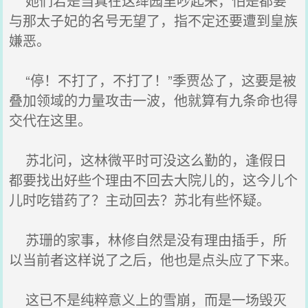
她们若是当真在这绛园里吵起来，怕是都要
与那太子妃的名号无望了，指不定还要遭到皇族
嫌恶。
“停！不打了，不打了！”季贾怂了，这要是被
叠加领域的力量攻击一波，他就算有九条命也得
交代在这里。
苏北问，这林微平时可没这么勤的，逢假日
都要找出好些个理由不回去大院儿的，这今儿个
儿时吃错药了？主动回去？苏北有些怀疑。
苏珊的家事，林修自然是没有理由插手，所
以当前者这样说了之后，他也是点头应了下来。
这已不是纯粹意义上的雪崩，而是一场毁灭