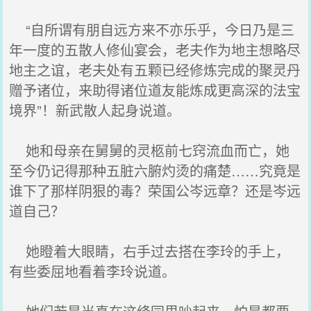
“自所谓有朋自远方来不亦乐乎，今日乃是三
年一度的五散人修仙宴会，老夫作为地主想略尽
地主之谊，老夫处有五颗已经修炼完成的聚灵丹
赠予诸位，来助得诸位道友能炼成更高深的法宝
境界”！新武散人起身说道。
她和母亲在舅舅的灵柩前七窍流血而亡，她
至今仍记得那种五脏六腑灼烫的痛楚……究竟是
谁下了那样阴狠的毒？荣国公岑远章？还是岑远
道自己？
她瞪着大眼睛，右手过去搭在李玲的手上，
有些委屈地看着李玲说道。