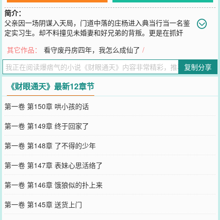
简介：
父亲因一场阴谋入天局，门道中落的庄杨进入典当行当一名鉴
定实习生。却不料撞见未婚妻和好兄弟的背叛。更是在抓奸
时，被祖传十眼天珠弄伤左眼。至此，他左眼拥有鬼眼之力。鉴宝捡
其它作品：
看守废丹房四年，我怎么成仙了
/
漏，惊险赌石，破真伪，揭露天局阴谋接踵而至，开启了他的逆袭人
生。未婚妻红了眼，抱着他的大腿哭求：“庄杨，是我有眼无珠，让我
复制分享
回到你身边吧？”“就你？死一边去！”此时，庄杨早已众美傍身，成为
鉴宝界传说中的人物！
《财眼通天》最新12章节
您要是觉得《
财眼通天
》还不错的话请不要忘记向您QQ群和微博微信
里的朋友推荐哦！
第一卷 第150章 哄小孩的话
第一卷 第149章 终于回家了
第一卷 第148章 了不得的少年
第一卷 第147章 表妹心思活络了
第一卷 第146章 饿狼似的扑上来
第一卷 第145章 送货上门