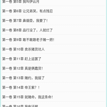
第一卷 第5章 我叫伊云月
第一卷 第6章 让兄弟哭，有点残忍
第一卷 第7章 鼻烟壶，我要了！
第一卷 第8章 品行没了，人就烂了
第一卷 第9章 敢不敢跟老子赌一把！
第一卷 第10章 卖杀猪货坑人
第一卷 第11章 赶上运罢了
第一卷 第12章 真是俩蠢货！
第一卷 第13章 赌约，我接了
第一卷 第14章 帝王紫？！
第一卷 第15章 就赌命，我这条命！
第一卷 第16章 我有证据