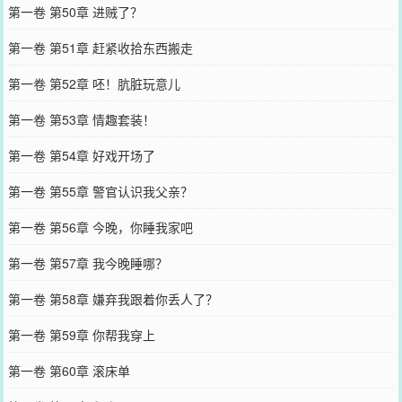
第一卷 第50章 进贼了？
第一卷 第51章 赶紧收拾东西搬走
第一卷 第52章 呸！肮脏玩意儿
第一卷 第53章 情趣套装！
第一卷 第54章 好戏开场了
第一卷 第55章 警官认识我父亲？
第一卷 第56章 今晚，你睡我家吧
第一卷 第57章 我今晚睡哪？
第一卷 第58章 嫌弃我跟着你丢人了？
第一卷 第59章 你帮我穿上
第一卷 第60章 滚床单