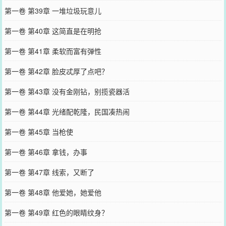
第一卷 第39章 一堆垃圾玩意儿
第一卷 第40章 这简直是在明抢
第一卷 第41章 柔软而富有弹性
第一卷 第42章 脸皮忒厚了点吧？
第一卷 第43章 没有金刚钻，别揽瓷器活
第一卷 第44章 光绪配乾隆，民国凑热闹
第一卷 第45章 当枪使
第一卷 第46章 拿钱，办事
第一卷 第47章 线索，又断了
第一卷 第48章 他爱她，她爱他
第一卷 第49章 红色的眼睛纹身？