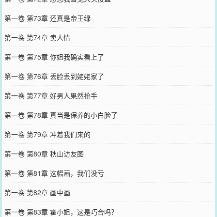
第一卷 第73章 还真是帝王绿
第一卷 第74章 卖人情
第一卷 第75章 你姐我确实看上了
第一卷 第76章 丢脸丢到姥姥家了
第一卷 第77章 好男人果然抢手
第一卷 第78章 真当是保养的小白脸了
第一卷 第79章 冲着我们来的
第一卷 第80章 秋山访友图
第一卷 第81章 这幅画，我们没亏
第一卷 第82章 画中画
第一卷 第83章 霍小姐，这是巧合吗？