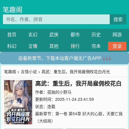
笔趣阁
搜索
首页
玄幻
武侠
都市
历史
网游
科幻
言情
其他
排行
完本
登录
追看新章节，下载本站客户端无广告APP
↓↓↓
笔趣阁
>
言情小说
> 高武：重生后，我开局雇佣校花白月光
高武：重生后，我开局雇佣校花白
月光
作者：
孤独的小野马
更新时间：2025-11-24 23:41:59
状态：连载
最新章节：
第一卷 第54章 好大的心脏，天要亡我
（大结局）