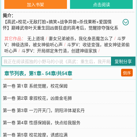
加入书架
点击阅读
简介：
【高武+校花+无敌打脸+搞笑+战争异兽+杀伐果断+爱国情
怀】巅峰武帝叶天重生回凶兽狂虐的高考后，觉醒掠夺强化系
统，花重金雇佣保送武道大学的校花姬如雪当全职保姆。“按摩用点劲
其它作品：
无上道境
/
妻女兄弟被杀，我化身恶魔怎么了
/
斗罗
儿，我这个人吃力。”“够不着背，快点过来帮我搓泥。”“天太冷了，快
V：神级选择，被女神偷听心声
/
斗罗V：收徒变强，被女神徒弟偷
来给我暖被窝！”......家务、按摩、足浴、贴身陪护、娱乐等等，样样
听心声
/
斗罗V：开局绑定朱竹清，创建神级家族
/
都要服务到位，直到某一天校花招架不住了。“老板，你干脆娶了我得
了！”校花红着脸，揉搓着衣角。叶天似笑非笑的说道：“想要嫁给
复制分享
我，你要先成为武神！”话音刚落，叶天便将校花搂入怀中……从此，
叶天与校花在杀戮凶兽，保家卫国，拯救世界的生活中，过上了没羞
章节列表，第1章~ 54章/共54章
倒序
没躁的幸福小日子。
您要是觉得《
高武：重生后，我开局雇佣校花白月光
》还不错的话请
第一卷 第1章 系统觉醒，校花保姆
不要忘记向您QQ群和微博微信里的朋友推荐哦！
第一卷 第2章 拿捏校花，凶兽金毛狮
第一卷 第3章 一刀开天门，阴阳淬体凝玄丹
第一卷 第4章 性感保姆装，快点给我服务
第一卷 第5章 校花按摩，诱惑拉满