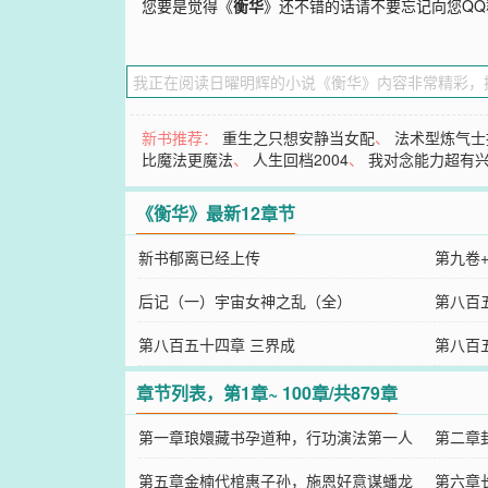
您要是觉得《
衡华
》还不错的话请不要忘记向您Q
新书推荐：
重生之只想安静当女配
、
法术型炼气士
比魔法更魔法
、
人生回档2004
、
我对念能力超有
《衡华》最新12章节
新书郁离已经上传
第九卷
后记（一）宇宙女神之乱（全）
第八百
第八百五十四章 三界成
第八百
章节列表，第1章~ 100章/共879章
第一章琅嬛藏书孕道种，行功演法第一人
第二章
第五章金楠代棺惠子孙，施恩好意谋蟠龙
第六章