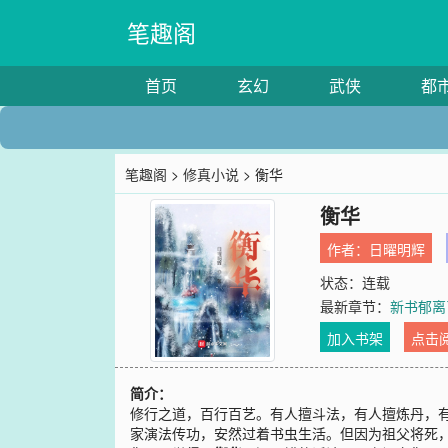
笔趣阁
首页
玄幻
武侠
都
笔趣阁
>
修真小说
> 衡华
衡华
作者：
日曜明辉
状态：连载
最新章节：
新书郁离
加入书架
点击
简介：
修行之道，百行百艺。有人擅斗法，有人擅炼丹，有
家演法传功，安然过着书虫生活。但因为祖父将死