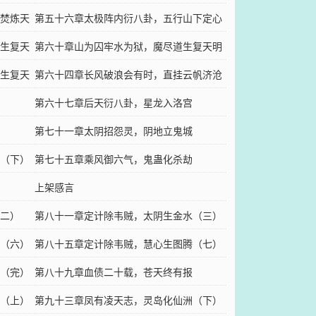
焚炼天
开（下）
第五十六章太极阵内衍八卦，五行山下定心
生复天
猿
第六十章山为囚牢水为狱，魔尽道生复天明
生复天
(中）
第六十四章长风破浪会有时，直挂云帆济沧
海
第六十七章后天衍八卦，星龙入洛宫
第七十一章太阴招怨灵，阴地立鬼城
（下）
第七十五章乘风御六气，鬼蛊化杀劫
上架感言
二）
第八十一章定计除韦贼，太阴生金水（三）
（六）
第八十五章定计除韦贼，慧心生图腾（七）
（完）
（二百月票加更）
第八十九章血债二十载，苍天终有报
（上）
第九十三章凤有凌天志，灵岛化仙洲（下）