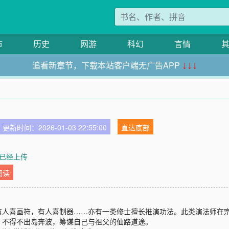
市
历史
网游
科幻
言情
追看新章节，下载本站客户端无广告APP
↓↓↓
更新时间：2026-01-03 22:55:00
直达底部
已经上传
阅读
人喜画符，有人喜制器……亦有一类修士擅长推演功法。此类演法师在宗
，不得不出岛奔波，筹谋自己与祖父的仙路道途。