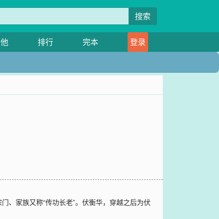
搜索
其他
排行
完本
登录
门、家族又称“传功长老”。伏衡华，穿越之后为伏