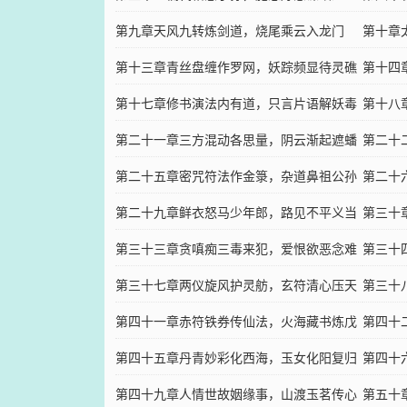
第九章天风九转炼剑道，烧尾乘云入龙门
第十章
第十三章青丝盘缠作罗网，妖踪频显待灵礁
第十四
第十七章修书演法内有道，只言片语解妖毒
第十八
第二十一章三方混动各思量，阴云渐起遮蟠
第二十
龙
第二十五章密咒符法作金箓，杂道鼻祖公孙
缘
第二十
书
第二十九章鲜衣怒马少年郎，路见不平义当
人
第三十
头
第三十三章贪嗔痴三毒来犯，爱恨欲恶念难
第三十
消（中）
第三十七章两仪旋风护灵舫，玄符清心压天
消（下
第三十
魔
第四十一章赤符铁券传仙法，火海藏书炼戊
雀
第四十
精
第四十五章丹青妙彩化西海，玉女化阳复归
藏
第四十
阴（上）
第四十九章人情世故姻缘事，山渡玉茗传心
阴（中
第五十