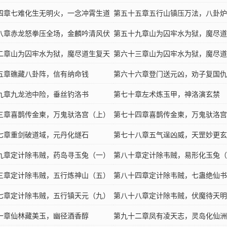
四章七难化生无明火，一念冲霄生道
开（上）
第五十五章五行山镇压万法，八卦炉
八章赤龙怒拳压全场，金麟吟清风伏
地
第五十九章山为囚牢水为狱，魔尽道
二章山为囚牢水为狱，魔尽道生复天
明（上）
第六十三章山为囚牢水为狱，魔尽道
）
五章礁藏八卦阵，信有纳命钱
明（完）
第六十六章登门送元凶，劝子复国仇
九章九龙池中险，垂丝钓洛书
第七十章左术炼玉甲，神洛演玄禁
三章喜鹊传金柬，万鬼驮洛宫（上）
第七十四章喜鹊传金柬，万鬼驮洛宫
七章重剑破道域，元丹化燧石
第七十八章五气逞凶威，天罡妙更玄
九章定计除韦贼，药岛寻玉兔（一）
第八十章定计除韦贼，易形化玉兔（
三章定计除韦贼，五行炼神山（五）
第八十四章定计除韦贼，七蛊绝仙书
七章定计除韦贼，五行镇天元（九）
第八十八章定计除韦贼，伏魔待天明
一章仙林藏美玉，幽径酒香醇
第九十二章凤有凌天志，灵岛化仙洲