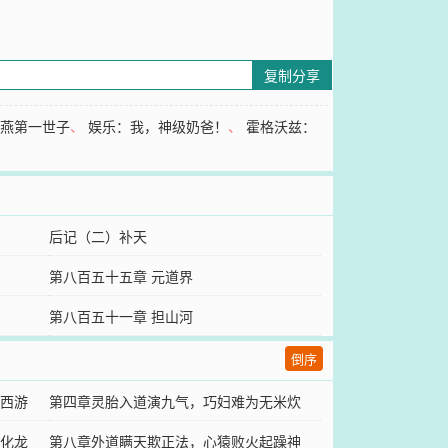
复制分享
大燕第一世子
、
娱乐：我，神级奶爸！
、
霍格沃兹：
后记（二）补天
第八百五十五章 元道界
第八百五十一章 担山河
倒序
西游
第四章灵胎入道演九气，巧妇难为无米炊
化龙
第八章外道瞒天欺正法，心猿败火起躁神