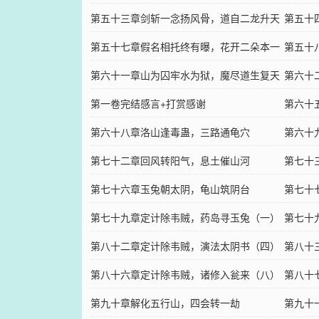
诀
第五十三章剑斩一念扬风骨，道自二龙升天
第五十
门
第五十七章假名相托终有曝，花开二朵本一
根。
第五十
枝
第六十一章山为囚牢水为狱，魔尽道生复天
魔
第六十
明（下）
第一卷完结感言+打赏感谢
明（续
第六十
第六十八章洛山逢毒蛊，三路通龟穴
第六十
第七十二章回风转阳气，息土催山河
第七十
第七十六章玉兔朝太阴，龟山筑阴台
第七十
第七十九章定计除韦贼，药岛寻玉兔（一）
第七十
第八十二章定计除韦贼，演法太阴书（四）
第八十
（二百首订加更）
第八十六章定计除韦贼，诸修入瓮来（八）
第八十
第九十章解化五行山，四会转一劫
第九十