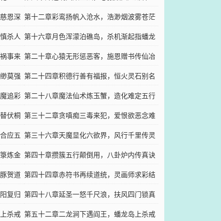
慈恩深
第十二章彩鸾扬帆入沧水，浩渺烟波雾苍茫
慎杀人
第十六章月色浑濛泊礁岛，杀机渐起指蟠龙
祸事来
第二十章心猿无形惩恶客，施恩赠书传仙冶
缈莫强
第二十四章积德行善有福报，恒火灵石别名
魔追彩
传
第二十八章魔法仙术炼玉蟹，造化难定五行
替伏桐
法
第三十二章贪嗔痴三毒来犯，爱恨欲恶念难
合应五
消（上）
第三十六章天魔显化六欲界，风行千里传灵
箓炼金
音
第四十章攒簇五行颠倒用，八卦炉内传真诀
豚贺道
第四十四章赤符书再续道统，灵画师求彩结
阳复归
缘
第四十八章延圣一怒千尺浪，扶风四门锁真
上杀戒
龙
第五十二章二龙涧下遇阎王，蟠龙岛上杀戒