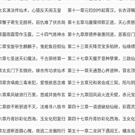
太玄演法传仙术，心猿反天闹玉皇
第十一章元钧剑吟起霄汉，长衣谆嘱
章蟹子寄生无肠将，前仇难了伏杀局
第十五章乌魔偃师欺正道，天心贵慈
章露雨霜雪作玉露，二十四气炼神水
第十九章厚德养善惠同道，恶客应门
二章宝旋孕生麒麟子，鬼蛇鱼目假仙
第二十三章天降灵宝多陷阱，仙缘缥
六章七圣迷天幻魔法，千古邪修第一
求
第二十七章天魔歹意种孽果，三路仙
章太玄门下玄微府，嫁衣传功求仙术
鸾
第三十一章天通慧心养道种，冒名顶
四章贪嗔痴三毒来犯，爱恨欲恶念难
君
第三十五章兄和弟会成三契，阳与阴
）
八章乘风破浪行万里，恩威并施布玄
行
第三十九章回风返火连天壁，赤元宝
二章欲不断邪道不灭，法难寻八极书
精
第四十三章一语道破劫仙秘，彩霞灵
六章丹青妙彩化西海，玉女化阳复归
衍
第四十七章丹青妙彩化西海，玉女化
）
章左道断首摄心魄，夜逃二龙偏险行
阴（下）
第五十一章二龙涧下遇阎王，蟠龙岛