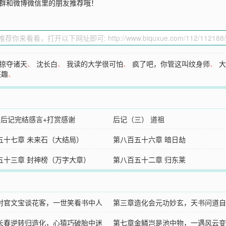
Q群和微博微信里的朋友推荐哦！
掠夺诸天
、
沈长白
、
我读的大学很可怕
、
疯了吧，你管这叫纹身师
、
兴趣
、
+后记完结感言+打赏感谢
后记（三） 道祖
五十七章 未来石（大结局）
第八百五十六章 暗日劫
五十三章 封神榜（万字大章）
第八百五十二章 归东莱
封官文宝谈花客，一世笑看书中人
第三章造化会元功妙玄，天书问道自
长春逆转归造化，心猿巧破胎中迷
第七章金鳞岂是池中物，一遇风云变