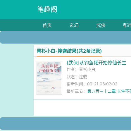
笔趣阁
首页
玄幻
武侠
都
青衫小白-搜索结果(共2条记录)
[武侠]从钓鱼佬开始修仙长生
作者：
青衫小白
状态：连载
更新时间：09-21 06:02:02
最新章节：
第五百三十二章 长生不