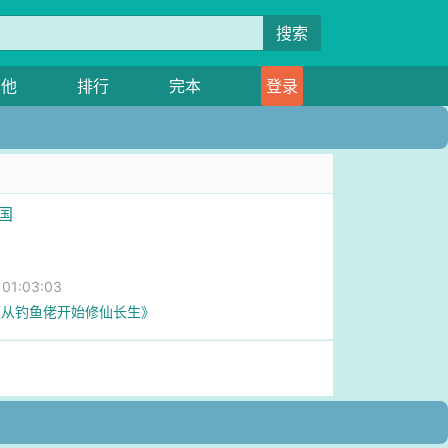
搜索
其他
排行
完本
登录
国
1:03:03
《从钓鱼佬开始修仙长生》