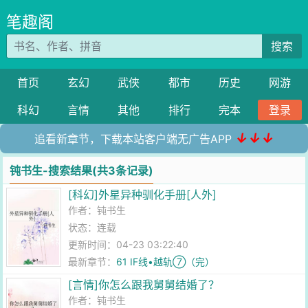
笔趣阁
搜索
首页
玄幻
武侠
都市
历史
网游
科幻
言情
其他
排行
完本
登录
↓↓↓
追看新章节，下载本站客户端无广告APP
钝书生-搜索结果(共3条记录)
[科幻]外星异种驯化手册[人外]
作者：
钝书生
状态：连载
更新时间：04-23 03:22:40
最新章节：
61 IF线•越轨⑦（完）
[言情]你怎么跟我舅舅结婚了？
作者：
钝书生