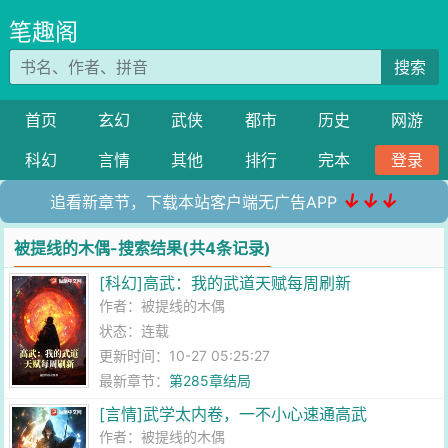
笔趣阁
搜索
首页
玄幻
武侠
都市
历史
网游
科幻
言情
其他
排行
完本
登录
↓↓↓
追看新章节，下载本站客户端无广告APP
被提线的木偶-搜索结果(共4条记录)
[科幻]高武：我的武道天赋每周刷新
作者：
被提线的木偶
状态：连载
更新时间：10-27 05:25:27
最新章节：
第285章结局
[言情]武学太内卷，一不小心速通高武
作者：
被提线的木偶