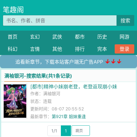
笔趣阁
搜索
首页
玄幻
武侠
都市
历史
网游
科幻
言情
其他
排行
完本
登录
↓↓↓
追看新章节，下载本站客户端无广告APP
满袖银河-搜索结果(共1条记录)
[都市]精神小妹崩老登，老登返现崩小妹
作者：
满袖银河
状态：连载
更新时间：08-07 20:55:52
最新章节：
第921章 姐妹重逢
1/1
1