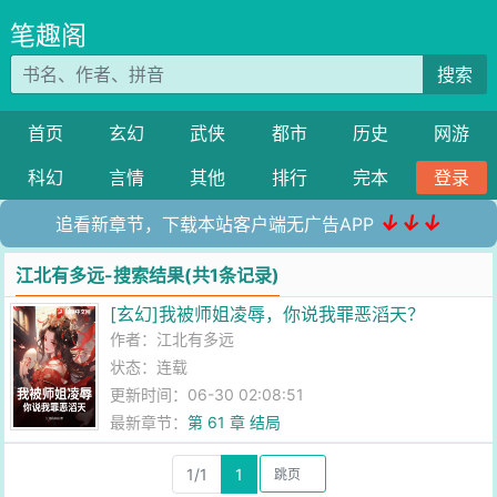
笔趣阁
搜索
首页
玄幻
武侠
都市
历史
网游
科幻
言情
其他
排行
完本
登录
↓↓↓
追看新章节，下载本站客户端无广告APP
江北有多远-搜索结果(共1条记录)
[玄幻]我被师姐凌辱，你说我罪恶滔天？
作者：
江北有多远
状态：连载
更新时间：06-30 02:08:51
最新章节：
第 61 章 结局
1/1
1