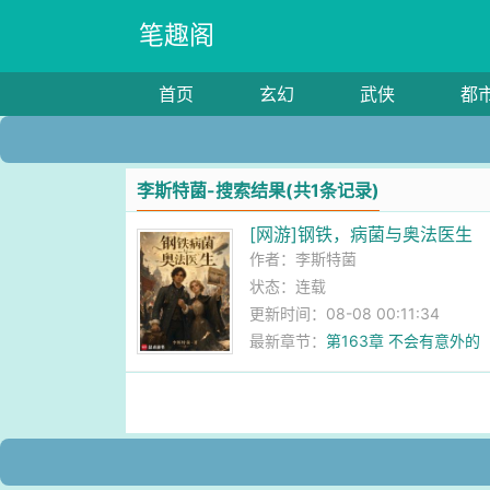
笔趣阁
首页
玄幻
武侠
都
李斯特菌-搜索结果(共1条记录)
[网游]钢铁，病菌与奥法医生
作者：
李斯特菌
状态：连载
更新时间：08-08 00:11:34
最新章节：
第163章 不会有意外的