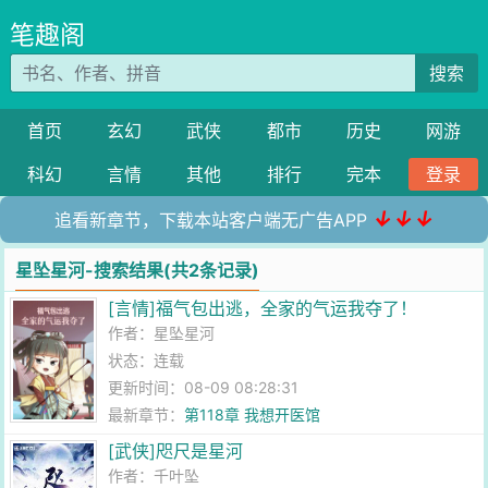
笔趣阁
搜索
首页
玄幻
武侠
都市
历史
网游
科幻
言情
其他
排行
完本
登录
↓↓↓
追看新章节，下载本站客户端无广告APP
星坠星河-搜索结果(共2条记录)
[言情]福气包出逃，全家的气运我夺了！
作者：
星坠星河
状态：连载
更新时间：08-09 08:28:31
最新章节：
第118章 我想开医馆
[武侠]咫尺是星河
作者：
千叶坠