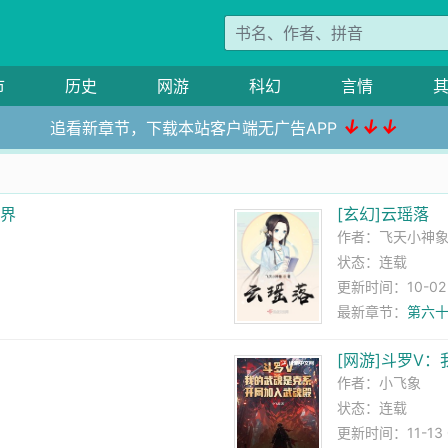
市
历史
网游
科幻
言情
↓↓↓
追看新章节，下载本站客户端无广告APP
万界
[玄幻]云瑶落
作者：
飞天小神
状态：连载
更新时间：10-02 1
最新章节：
第六
[网游]斗罗V
作者：
小飞象
状态：连载
更新时间：11-13 0