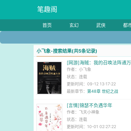
笔趣阁
首页
玄幻
武侠
都
小飞象-搜索结果(共5条记录)
[网游]海贼：我的召唤法阵通
作者：
小飞象
状态：连载
更新时间：09-12 13:17:22
最新章节：
第48章 世纪之战
[言情]锦瑟不负遇华年
作者：
飞天小神象
状态：连载
更新时间：10-01 02:27:22