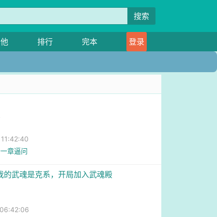
搜索
其他
排行
完本
登录
象
1:42:40
十一章逼问
：我的武魂是克系，开局加入武魂殿
6:42:06