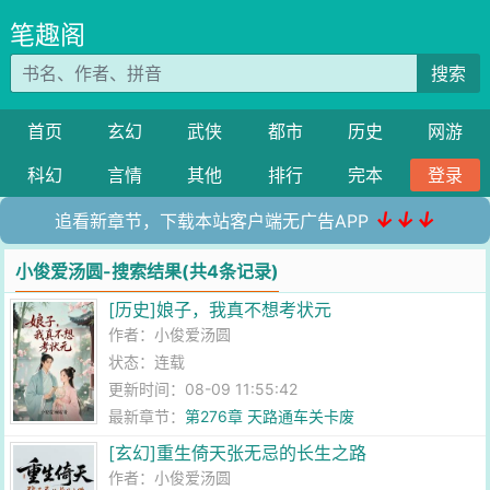
笔趣阁
搜索
首页
玄幻
武侠
都市
历史
网游
科幻
言情
其他
排行
完本
登录
↓↓↓
追看新章节，下载本站客户端无广告APP
小俊爱汤圆-搜索结果(共4条记录)
[历史]娘子，我真不想考状元
作者：
小俊爱汤圆
状态：连载
更新时间：08-09 11:55:42
最新章节：
第276章 天路通车关卡废
[玄幻]重生倚天张无忌的长生之路
作者：
小俊爱汤圆