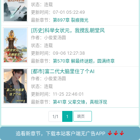
状态：连载
更新时间：07-01 05:22:49
最新章节：
第897章 裂痕微光
[历史]科举女状元，我搅乱朝堂风
作者：
小俊爱汤圆
状态：连载
更新时间：09-06 12:27:38
最新章节：
第570章 解最终谜题，圆满终章
[都市]富二代大脑里住了个AI
作者：
小俊爱汤圆
状态：连载
更新时间：11-25 22:46:01
最新章节：
第41章 父辈交锋，真相浮现
1/1
1
↓↓↓
追看新章节，下载本站客户端无广告APP