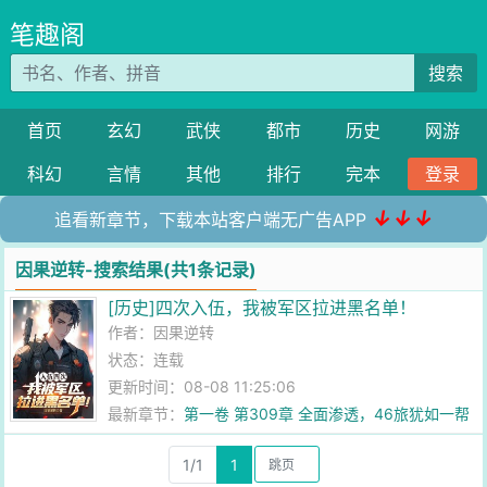
笔趣阁
搜索
首页
玄幻
武侠
都市
历史
网游
科幻
言情
其他
排行
完本
登录
↓↓↓
追看新章节，下载本站客户端无广告APP
因果逆转-搜索结果(共1条记录)
[历史]四次入伍，我被军区拉进黑名单！
作者：
因果逆转
状态：连载
更新时间：08-08 11:25:06
最新章节：
第一卷 第309章 全面渗透，46旅犹如一帮
新兵蛋子！
1/1
1