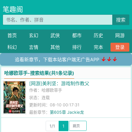
笔趣阁
搜索
首页
玄幻
武侠
都市
历史
网游
科幻
言情
其他
排行
完本
登录
↓↓↓
追看新章节，下载本站客户端无广告APP
哈娜欧菲手-搜索结果(共1条记录)
[网游]美利坚：游戏制作教父
作者：
哈娜欧菲手
状态：连载
更新时间：08-10 00:17:31
最新章节：
第605章 Jackie龙
1/1
1