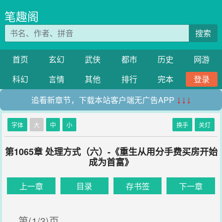
笔趣阁
搜索
首页
玄幻
武侠
都市
历史
网游
科幻
言情
其他
排行
完本
登录
追看新章节，下载本站客户端无广告APP
↓↓↓
字体
大
中
小
换手
关灯
第1065章 处理方式（六）-《重生从用分手费买房开始
成为首富》
上一章
目录
存书签
下一章
第(1/3)页