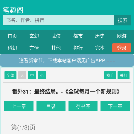
笔趣阁
搜索
首页
玄幻
武侠
都市
历史
网游
科幻
言情
其他
排行
完本
登录
追看新章节，下载本站客户端无广告APP
↓↓↓
字体
大
中
小
换手
关灯
番外31：最终结局。-《全球每月一个新规则》
上一章
目录
存书签
下一章
第(1/3)页