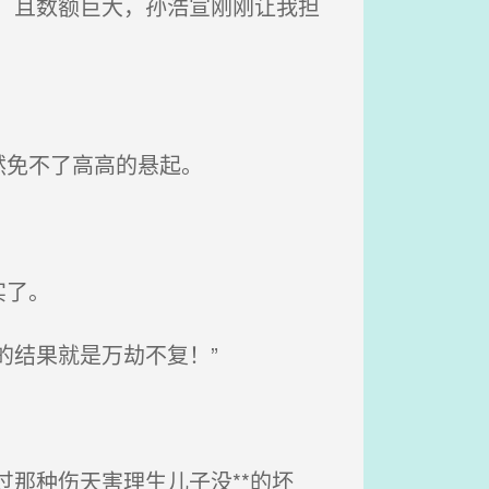
，且数额巨大，孙浩宣刚刚让我担
然免不了高高的悬起。
实了。
的结果就是万劫不复！”
那种伤天害理生儿子没**的坏