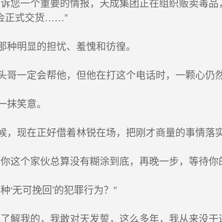
诉您一个重要的情报，天成集团正在组织贩卖毒品
会正式交货……”
那种明显的担忧、羞愧和彷徨。
哥一定会帮他，但他在打这个电话时，一颗心仍
一抹笑意。
，现在正好借着林锐在场，把刚才商量的事情落
你这个家伙总算没有糊涂到底，再晚一步，等待你
‘无可挽回’的犯罪行为？”
了解我的，我敢对天发誓，这么多年，我从来没干过