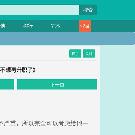
搜索
其他
排行
完本
登录
换手
关灯
的不想再升职了》
下一章
不严重，所以完全可以考虑给他一