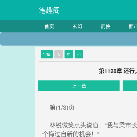
笔趣阁
首页
玄幻
武侠
都
字体
大
中
小
第1128章 
上一章
第(1/3)页
林锐微笑点头说道：“我与梁市长
个悔过自新的机会！”