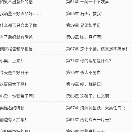
章 如果不出意外的话……
第51章 一问一个不吱声
章 我酒量不好酒品好……
第55章 石头，救我！
章 什么都玉只会害了你
第59章 兄弟如手足
章 有了后妈就有后爸
第63章 哟，真巧啊！
章 调研报告和举报信
第67章 这个小梁，还真是不简单！
 小梁，上来！
第71章 你的理想是什么？
 今天是个好日子
第75章 杀人不见血
 这事闹大了啊！
第79章 哎，就是玩！
章 小梁，你受苦了啊！
第83章 这孩子，仁义啊！
 梁惟石的特长
第87章 海阔凭鱼跃，天高任鸟飞
 前边有人拦车！
第91章 西北玄天一片云？
章 我们是冤枉的啊！
第95章 梁秘书的一天