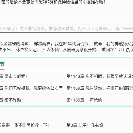
不错的话请不要忘记向您QQ群和微博微信里的朋友推荐哦！
假金丝雀的博弈
、
穿越两界，我在80年代当倒爷
、
救命！我的神煞师父
生不死
、
休书换凤冠
、
凡人修仙：从废器房杂役开始
、
重回70：赶山
章节
4章 梁市长威武！
第1143章 实不相瞒，我很早就认识
40章 你们无权抓我。我要给省公安厅
了！
第1139章 我告诉你，把惟石借调到
……
6章 都不许动！
里，算你捡了大便宜！
第1135章 一声枪响
 我觉得，我还能再抢救一下！
第3章 此子与我有缘