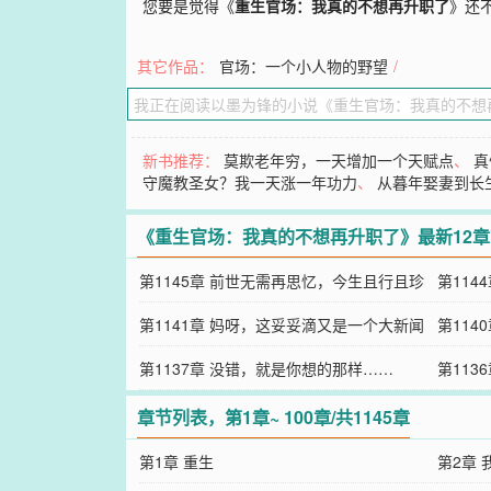
您要是觉得《
重生官场：我真的不想再升职了
》还
其它作品：
官场：一个小人物的野望
/
新书推荐：
莫欺老年穷，一天增加一个天赋点
、
真
守魔教圣女？我一天涨一年功力
、
从暮年娶妻到长
《重生官场：我真的不想再升职了》最新12
第1145章 前世无需再思忆，今生且行且珍
第114
惜
第1141章 妈呀，这妥妥滴又是一个大新闻
第11
啊！
第1137章 没错，就是你想的那样……
打电话
第113
章节列表，第1章~ 100章/共1145章
第1章 重生
第2章