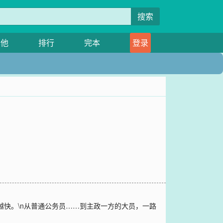
搜索
其他
排行
完本
登录
越快。\n从普通公务员……到主政一方的大员，一路