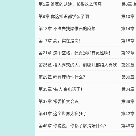
第5章 谁家的姑娘，长得这么漂亮
第6章
第9章 你这知识都学杂了啊！
第10章
第13章 不准去找梁惟石的麻烦
第14章
第17章 高，实在是高！
第18
第21章 这个空格，还真是好有灵性啊！
第22
第25章 招人喜欢的人，到哪儿都招人喜欢
第26
第29章 咱有理咱怕什么？
第30
第33章 ‘有人’来电话了！
第34
第37章 常委扩大会议
第38
第41章 这个世界太疯狂了
第42
第45章 你说说，你都了解清妍什么？
第46