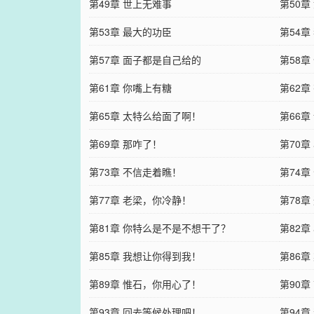
第49章 世上无难事
第50
第53章 最大的功臣
第54
第57章 面子都是自己给的
第58
第61章 你嘴上有糖
第62
第65章 太特么给面了啊！
第66
第69章 那咋了！
第70章
第73章 不信走着瞧！
第74章
第77章 老梁，你冷静！
第78章
第81章 你特么是不是不想干了？
第82
第85章 我想让你得到我！
第86章
第89章 惟石，你用心了！
第90章
第93章 回去等候处理吧！
第94