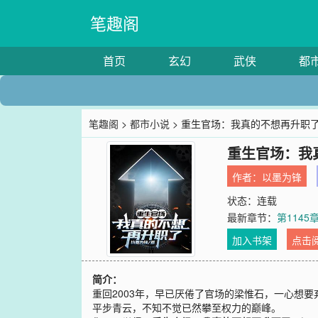
笔趣阁
首页
玄幻
武侠
都
笔趣阁
>
都市小说
> 重生官场：我真的不想再升职
重生官场：我
作者：
以墨为锋
状态：连载
最新章节：
第114
加入书架
点击
简介：
重回2003年，早已厌倦了官场的梁惟石，一心想
平步青云，不知不觉已然攀至权力的巅峰。