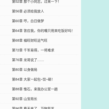
第52章 那个小同志，过来一下！
第56章 必须给我放人
第60章 哼，白日做梦
第64章 答应我，你的嘴只用来吃饭好吗！
第68章 福旺财旺运气旺
第72章 千军易得，一将难求
第76章 龙哥说了……
第80章 以身做局
第84章 大家一起包~饺~砸！
第88章 惟石，来我办公室一趟
第92章 山宝局长
第96章 春天来了，万物复苏……