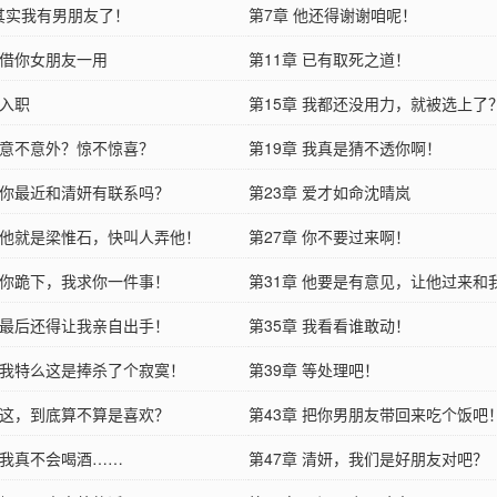
 其实我有男朋友了！
第7章 他还得谢谢咱呢！
 借你女朋友一用
第11章 已有取死之道！
 入职
第15章 我都还没用力，就被选上了
章 意不意外？惊不惊喜？
第19章 我真是猜不透你啊！
章 你最近和清妍有联系吗？
第23章 爱才如命沈晴岚
章 他就是梁惟石，快叫人弄他！
第27章 你不要过来啊！
章 你跪下，我求你一件事！
第31章 他要是有意见，让他过来和
章 最后还得让我亲自出手！
第35章 我看看谁敢动！
章 我特么这是捧杀了个寂寞！
第39章 等处理吧！
章 这，到底算不算是喜欢？
第43章 把你男朋友带回来吃个饭吧
章 我真不会喝酒……
第47章 清妍，我们是好朋友对吧？