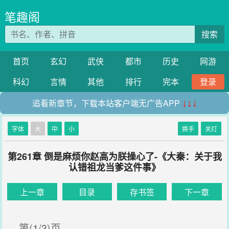
笔趣阁
搜索
首页
玄幻
武侠
都市
历史
网游
科幻
言情
其他
排行
完本
登录
追看新章节，下载本站客户端无广告APP
↓↓↓
字体
大
中
小
换手
关灯
第261章 倒是麻烦你赵高为朕操心了-《大秦：关于我
认错祖龙当爹这件事》
上一章
目录
存书签
下一章
第(1/3)页