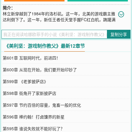
简介：
林立新穿越到了1984年的洛杉矶。这一年，北美的游戏霸主雅
达利倒下了。这一年，新任王者任天堂手握FC红白机，踌躇满
志。这是游戏史上最黑暗的一天，却也是林立新的机遇。从《俄罗斯
方块》到《Minecraft》；从《文明》到《钢铁雄心》；这一年，林立
复制分享
新拳打任天堂，脚踢世嘉，吓得还没入场的索尼瑟瑟发抖……“在我名
片上，我是游戏开发者。但在我心目中，我永远是个游戏玩家。”
《美利坚：游戏制作教父》最新12章节
您要是觉得《
美利坚：游戏制作教父
》还不错的话请不要忘记向您QQ
群和微博微信里的朋友推荐哦！
第601章 互联网时代，前进四！
第600章 从现在开始，我们要开始印钞了
第599章 《老爹披萨店》
第598章 街角开了家新披萨店
第597章 节约百倍的容量，鬼畜一般的优化
第596章 棒约翰！打卤馕界的新星
第595章 谁说失败就不能好玩了？