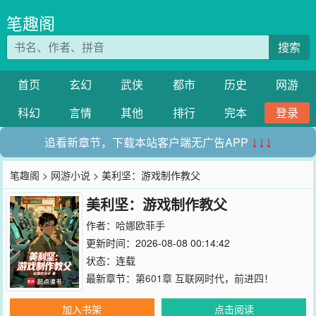
笔趣阁
搜索
首页
玄幻
武侠
都市
历史
网游
科幻
言情
其他
排行
完本
登录
追看新章节，下载本站客户端无广告APP
↓↓↓
笔趣阁
>
网游小说
> 美利坚：游戏制作教父
美利坚：游戏制作教父
作者：
哈娜欧菲手
更新时间：2026-08-08 00:14:42
状态：连载
最新章节：
第601章 互联网时代，前进四！
加入书架
点击阅读