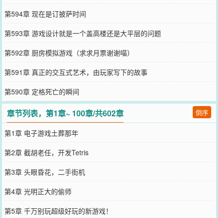
第594章 现在是订披萨时间
第593章 游戏设计就是一个盖高楼还是大平层的问题
第592章 厨房模拟游戏（求求月票谢谢喵）
第591章 真正的交互式艺术，由玩家写下的故事
第590章 定格死亡的瞬间
章节列表，第1章~ 100章/共602章
倒序
第1章 电子游戏土葬那年
第2章 截胡老任，开发Tetris
第3章 头眼昏花，二手街机
第4章 光明正大的偷师
第5章 千万别玩超级好玩的新游戏！