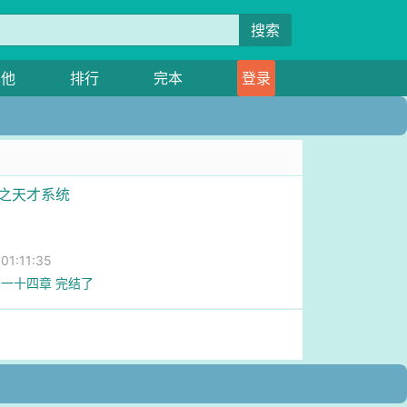
搜索
其他
排行
完本
登录
漫之天才系统
1:11:35
一十四章 完结了