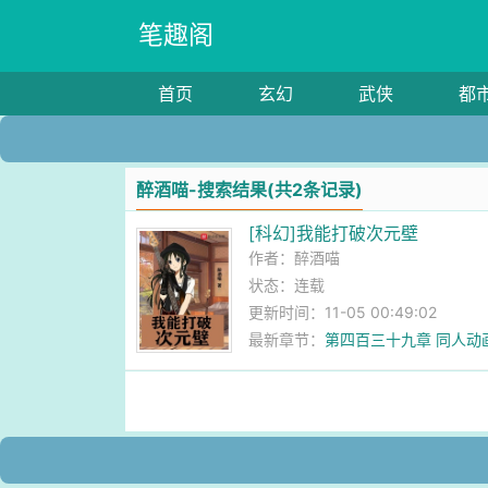
笔趣阁
首页
玄幻
武侠
都
醉酒喵-搜索结果(共2条记录)
[科幻]我能打破次元壁
作者：
醉酒喵
状态：连载
更新时间：11-05 00:49:02
最新章节：
第四百三十九章 同人动