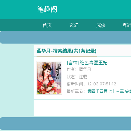
笔趣阁
首页
玄幻
武侠
都
蓝华月-搜索结果(共1条记录)
[言情]绝色毒医王妃
作者：
蓝华月
状态：连载
更新时间：12-03 07:51:12
最新章节：
第四千四百七十三章 完