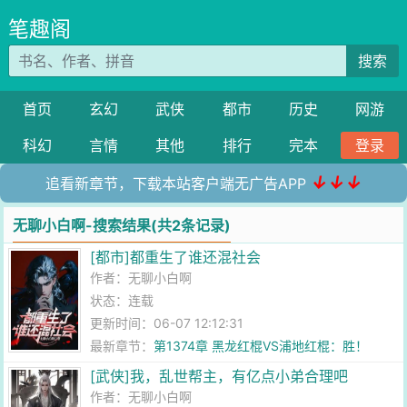
笔趣阁
搜索
首页
玄幻
武侠
都市
历史
网游
科幻
言情
其他
排行
完本
登录
↓↓↓
追看新章节，下载本站客户端无广告APP
无聊小白啊-搜索结果(共2条记录)
[都市]都重生了谁还混社会
作者：
无聊小白啊
状态：连载
更新时间：06-07 12:12:31
最新章节：
第1374章 黑龙红棍VS浦地红棍：胜！
[武侠]我，乱世帮主，有亿点小弟合理吧
作者：
无聊小白啊