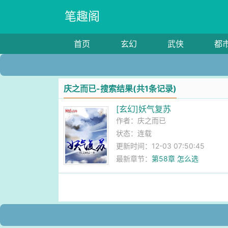
笔趣阁
首页
玄幻
武侠
都
庆之而已-搜索结果(共1条记录)
[玄幻]妖气复苏
作者：
庆之而已
状态：连载
更新时间：12-03 07:50:45
最新章节：
第58章 怎么选