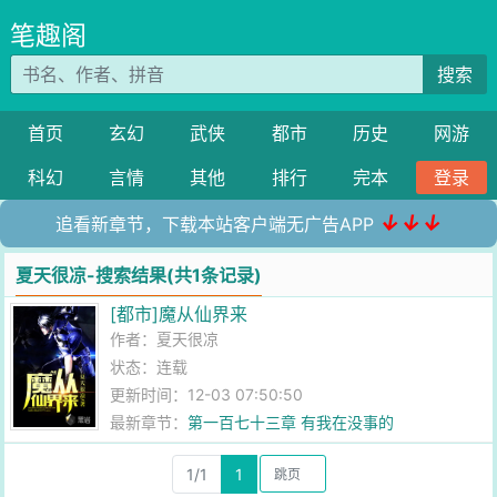
笔趣阁
搜索
首页
玄幻
武侠
都市
历史
网游
科幻
言情
其他
排行
完本
登录
↓↓↓
追看新章节，下载本站客户端无广告APP
夏天很凉-搜索结果(共1条记录)
[都市]魔从仙界来
作者：
夏天很凉
状态：连载
更新时间：12-03 07:50:50
最新章节：
第一百七十三章 有我在没事的
1/1
1