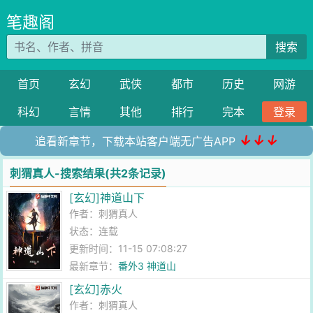
笔趣阁
搜索
首页
玄幻
武侠
都市
历史
网游
科幻
言情
其他
排行
完本
登录
↓↓↓
追看新章节，下载本站客户端无广告APP
刺猬真人-搜索结果(共2条记录)
[玄幻]神道山下
作者：
刺猬真人
状态：连载
更新时间：11-15 07:08:27
最新章节：
番外3 神道山
[玄幻]赤火
作者：
刺猬真人