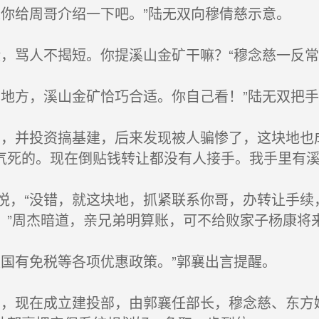
你给周哥介绍一下吧。”陆无双向穆倩慈示意。
，骂人不揭短。你提溪山金矿干嘛？“穆念慈一反常
地方，溪山金矿恰巧合适。你自己看！”陆无双把
，并投资搞基建，后来发现被人骗惨了，这块地也
气死的。现在倒贴钱转让都没有人接手。我手里有溪
，“没错，就这块地，抓紧联系你哥，办转让手续
。”周杰暗道，亲兄弟明算账，可不给败家子杨康将
国有免税等各项优惠政策。”郭襄出言提醒。
，现在成立建投部，由郭襄任部长，穆念慈、东方