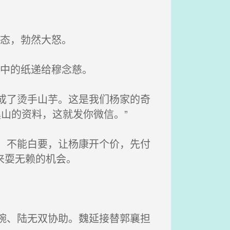
态，勃然大怒。
手中的纸递给穆念慈。
成了烫手山芋。这是我们杨家的奇
山的资料，这就发你微信。”
，不能白要，让杨康开个价，先付
来耍无赖的机会。
婉、陆无双协助。魏延接替郭襄担