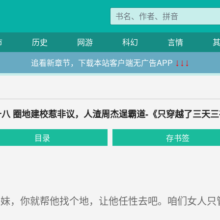
市
历史
网游
科幻
言情
追看新章节，下载本站客户端无广告APP
↓↓↓
十八 圈地建校惹非议，人渣周杰逞霸道-《只穿越了三天三
目录
存书签
妹，你就帮他找个地，让他任性去吧。咱们女人只管