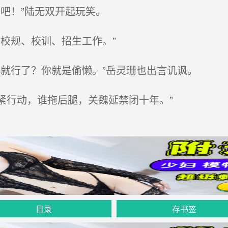
吧！”陆无双开起玩笑。
校规、校训、招生工作。”
就行了？你就是偷懒。”岳灵珊也出言讥讽。
紧行动，谁拖后腿，关魏延禁闭十年。”
目录
存书签