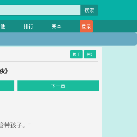
搜索
其他
排行
完本
登录
换手
关灯
夜》
下一章
带孩子。”