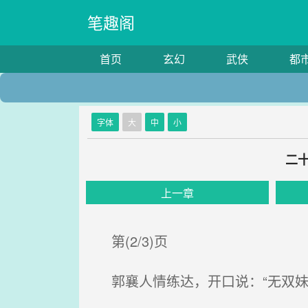
笔趣阁
首页
玄幻
武侠
都
字体
大
中
小
二
上一章
第(2/3)页
郭襄人情练达，开口说：“无双妹