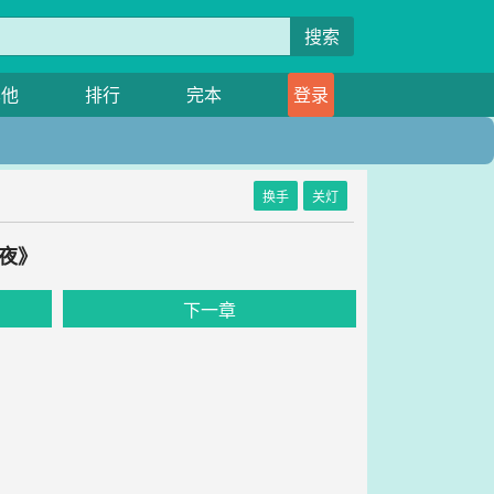
搜索
其他
排行
完本
登录
换手
关灯
夜》
下一章