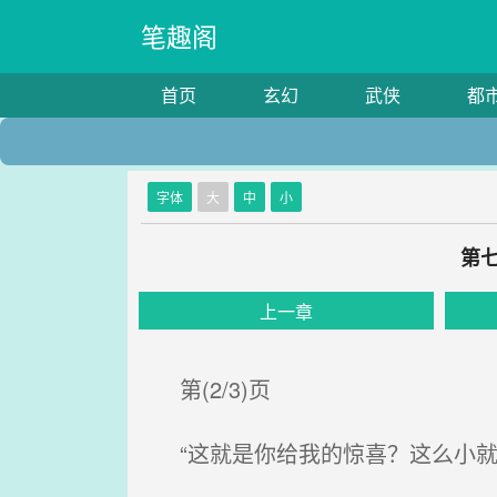
笔趣阁
首页
玄幻
武侠
都
字体
大
中
小
第
上一章
第(2/3)页
“这就是你给我的惊喜？这么小就