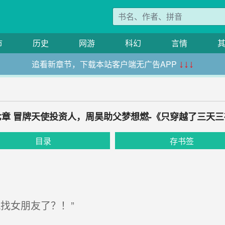
市
历史
网游
科幻
言情
追看新章节，下载本站客户端无广告APP
↓↓↓
七章 冒牌天使投资人，周昊助父梦想燃-《只穿越了三天三
目录
存书签
找女朋友了？！”