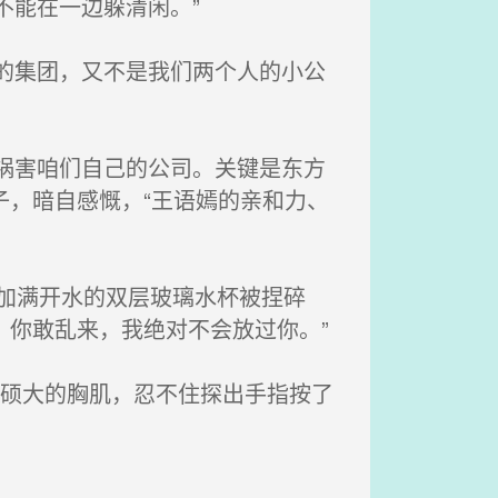
不能在一边躲清闲。”
的集团，又不是我们两个人的小公
祸害咱们自己的公司。关键是东方
子，暗自感慨，“王语嫣的亲和力、
刚加满开水的双层玻璃水杯被捏碎
。你敢乱来，我绝对不会放过你。”
靖硕大的胸肌，忍不住探出手指按了