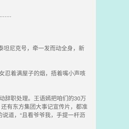
.......
泰坦尼克号，牵一发而动全身，新
女忍着满屋子的烟，捂着嘴小声咳
动辞职处理。王语嫣把咱们的30万
，还有东方集团大事记宣传片，都准
的说道，“且看爷爷我，手提一杆沥