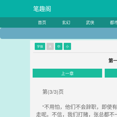
笔趣阁
首页
玄幻
武侠
都
字体
大
中
小
第
上一章
第(3/3)页
“不用怕，他们不会辞职，即使有
走呢。不信，我们打赌，张总都不一