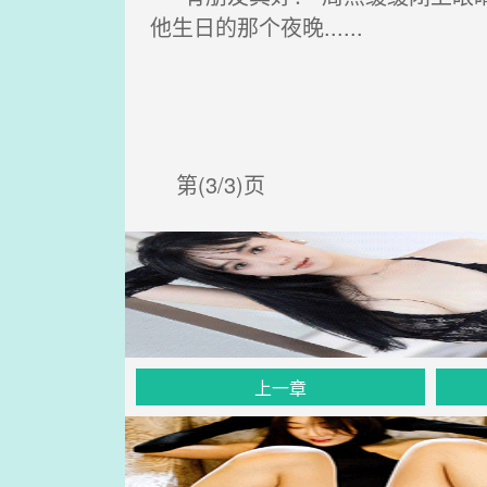
他生日的那个夜晚......
第(3/3)页
上一章