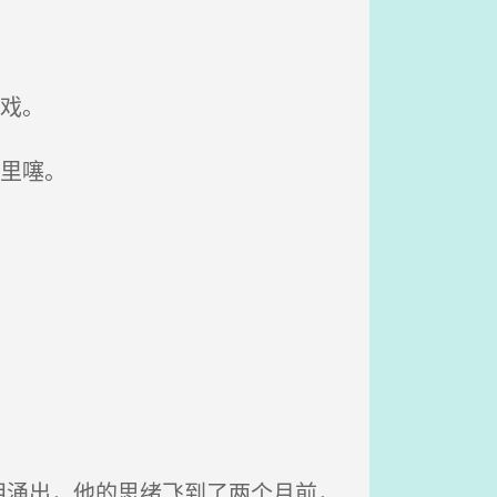
戏。
里噻。
泪涌出，他的思绪飞到了两个月前，