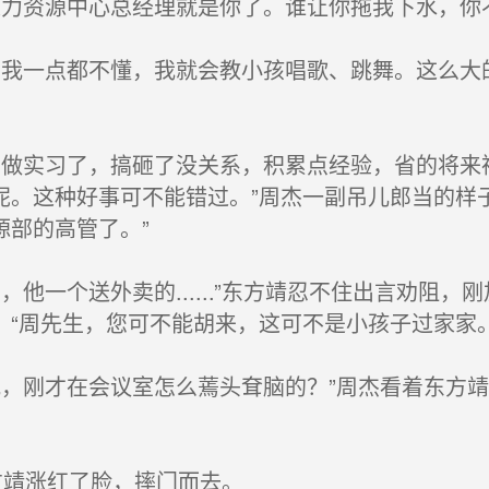
力资源中心总经理就是你了。谁让你拖我下水，你
我一点都不懂，我就会教小孩唱歌、跳舞。这么大
做实习了，搞砸了没关系，积累点经验，省的将来
呢。这种好事可不能错过。”周杰一副吊儿郎当的样
源部的高管了。”
他一个送外卖的......”东方靖忍不住出言劝阻，
，“周先生，您可不能胡来，这可不是小孩子过家家
，刚才在会议室怎么蔫头耷脑的？”周杰看着东方
东方靖涨红了脸，摔门而去。