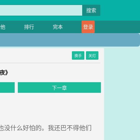
搜索
其他
排行
完本
登录
换手
关灯
夜》
下一章
%也没什么好怕的。我还巴不得他们