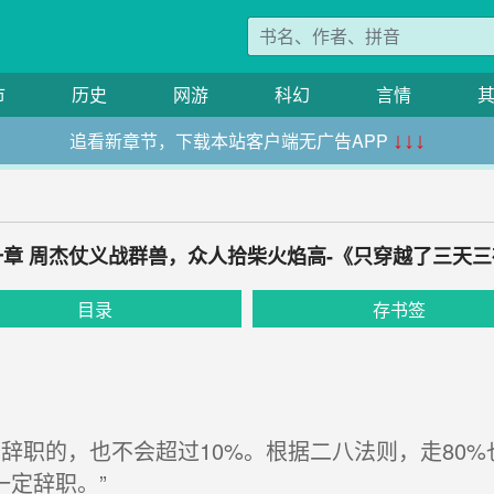
市
历史
网游
科幻
言情
追看新章节，下载本站客户端无广告APP
↓↓↓
一章 周杰仗义战群兽，众人拾柴火焰高-《只穿越了三天三
目录
存书签
辞职的，也不会超过10%。根据二八法则，走80
定辞职。”