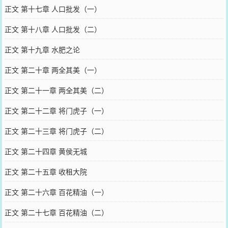
正文 第十七章 人口批发（一）
正文 第十八章 人口批发（二）
正文 第十九章 水肥之论
正文 第二十章 两全其美（一）
正文 第二十一章 两全其美（二）
正文 第二十二章 将门虎子（一）
正文 第二十三章 将门虎子（二）
正文 第二十四章 黄侯无城
正文 第二十五章 收租大院
正文 第二十六章 百花精油（一）
正文 第二十七章 百花精油（二）