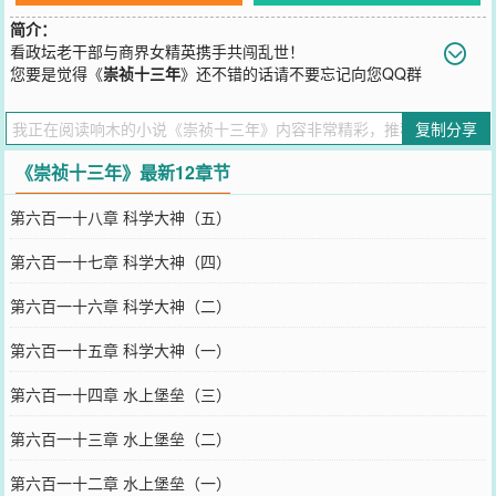
简介：
看政坛老干部与商界女精英携手共闯乱世！
您要是觉得《
崇祯十三年
》还不错的话请不要忘记向您QQ群
和微博微信里的朋友推荐哦！
复制分享
《崇祯十三年》最新12章节
第六百一十八章 科学大神（五）
第六百一十七章 科学大神（四）
第六百一十六章 科学大神（二）
第六百一十五章 科学大神（一）
第六百一十四章 水上堡垒（三）
第六百一十三章 水上堡垒（二）
第六百一十二章 水上堡垒（一）