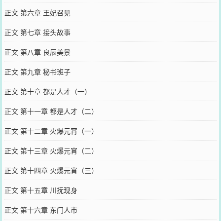
正文 第六章 王妃召见
正文 第七章 接头故事
正文 第八章 良辰美景
正文 第九章 秘书班子
正文 第十章 都是人才（一）
正文 第十一章 都是人才（二）
正文 第十二章 火爆元宵（一）
正文 第十三章 火爆元宵（二）
正文 第十四章 火爆元宵（三）
正文 第十五章 川抚现身
正文 第十六章 东门人市