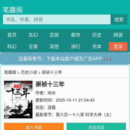
笔趣阁
搜索
首页
玄幻
武侠
都市
历史
网游
科幻
言情
其他
排行
完本
登录
追看新章节，下载本站客户端无广告APP
↓↓↓
笔趣阁
>
历史小说
> 崇祯十三年
崇祯十三年
作者：
响木
更新时间：2025-10-11 21:34:43
状态：连载
最新章节：
第六百一十八章 科学大神（五）
加入书架
点击阅读