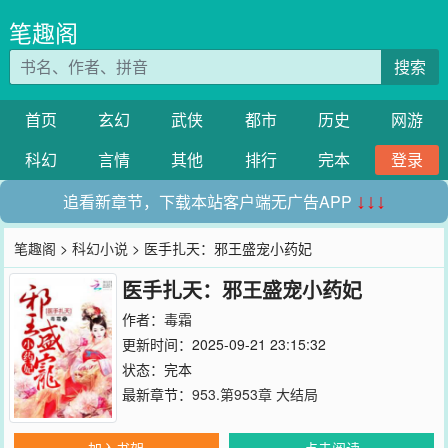
笔趣阁
搜索
首页
玄幻
武侠
都市
历史
网游
科幻
言情
其他
排行
完本
登录
追看新章节，下载本站客户端无广告APP
↓↓↓
笔趣阁
>
科幻小说
> 医手扎天：邪王盛宠小药妃
医手扎天：邪王盛宠小药妃
作者：
毒霜
更新时间：2025-09-21 23:15:32
状态：完本
最新章节：
953.第953章 大结局
加入书架
点击阅读