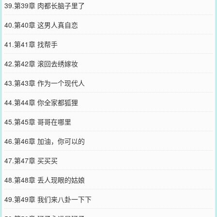
39.第39章 肉都长脑子里了
40.第40章 这男人真自恋
41.第41章 找帮手
42.第42章 滚回去绣嫁妆
43.第43章 作为一个现代人
44.第44章 你全家都狐狸
45.第45章 哥哥在哪里
46.第46章 加油，你可以的
47.第47章 买买买
48.第48章 丢人现眼的姑娘
49.第49章 我们来八卦一下下