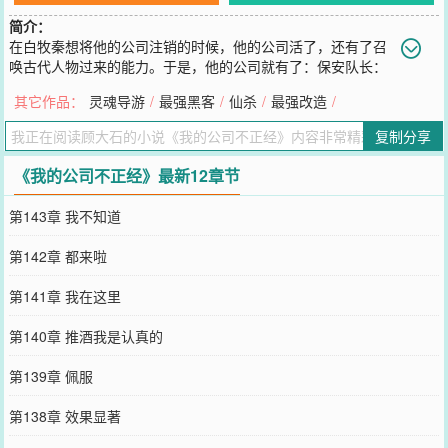
简介：
在白牧秦想将他的公司注销的时候，他的公司活了，还有了召
唤古代人物过来的能力。于是，他的公司就有了：保安队长：
霍去病CEO：秦始皇前台：李师师情感咨询师：柳永……等等一系列
其它作品：
灵魂导游
/
最强黑客
/
仙杀
/
最强改造
/
员工
您要是觉得《
我的公司不正经
》还不错的话请不要忘记向您QQ群和微
复制分享
博微信里的朋友推荐哦！
《我的公司不正经》最新12章节
第143章 我不知道
第142章 都来啦
第141章 我在这里
第140章 推酒我是认真的
第139章 佩服
第138章 效果显著