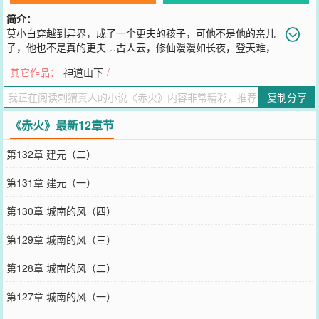
简介：
莫小白穿越到异界，成了一个更夫的孩子，可他不是他的亲儿
子，他也不是真的更夫…古人云，修仙漫漫如长夜，登天难，
登天难，红尘不过如赤火轻烟…
其它作品：
神道山下
/
您要是觉得《
赤火
》还不错的话请不要忘记向您QQ群和微博微信里的
朋友推荐哦！
复制分享
《赤火》最新12章节
第132章 建元（二）
第131章 建元（一）
第130章 城南的风（四）
第129章 城南的风（三）
第128章 城南的风（二）
第127章 城南的风（一）