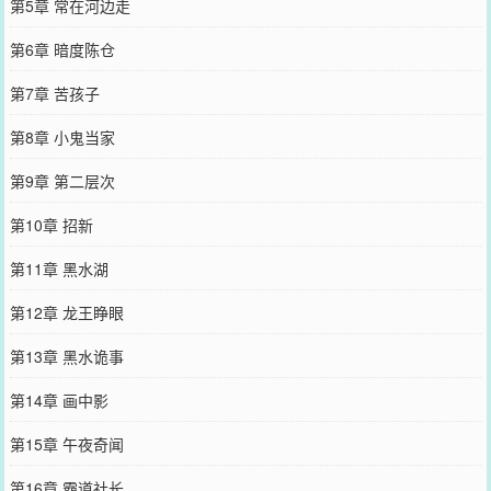
第5章 常在河边走
第6章 暗度陈仓
第7章 苦孩子
第8章 小鬼当家
第9章 第二层次
第10章 招新
第11章 黑水湖
第12章 龙王睁眼
第13章 黑水诡事
第14章 画中影
第15章 午夜奇闻
第16章 霸道社长