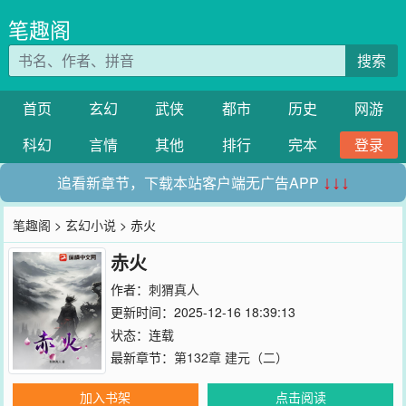
笔趣阁
搜索
首页
玄幻
武侠
都市
历史
网游
科幻
言情
其他
排行
完本
登录
追看新章节，下载本站客户端无广告APP
↓↓↓
笔趣阁
>
玄幻小说
> 赤火
赤火
作者：
刺猬真人
更新时间：2025-12-16 18:39:13
状态：连载
最新章节：
第132章 建元（二）
加入书架
点击阅读