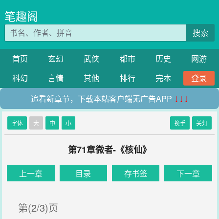
笔趣阁
搜索
首页
玄幻
武侠
都市
历史
网游
科幻
言情
其他
排行
完本
登录
追看新章节，下载本站客户端无广告APP
↓↓↓
字体
大
中
小
换手
关灯
第71章微者-《核仙》
上一章
目录
存书签
下一章
第(2/3)页