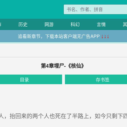
市
历史
网游
科幻
言情
追看新章节，下载本站客户端无广告APP
↓↓↓
第4章埋尸-《核仙》
目录
存书签
，抬回来的两个人也死在了半路上，如今只剩下