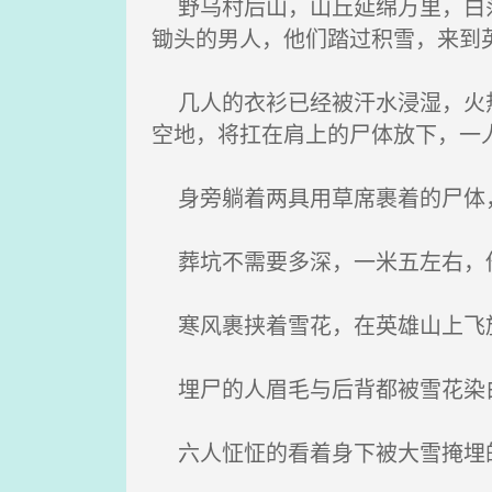
野乌村后山，山丘延绵万里，白茫
锄头的男人，他们踏过积雪，来到
几人的衣衫已经被汗水浸湿，火热
空地，将扛在肩上的尸体放下，一
身旁躺着两具用草席裹着的尸体
葬坑不需要多深，一米五左右，他
寒风裹挟着雪花，在英雄山上飞
埋尸的人眉毛与后背都被雪花染白
六人怔怔的看着身下被大雪掩埋