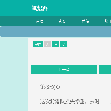
笔趣阁
首页
玄幻
武侠
都
字体
大
中
小
上一章
第(2/3)页
这次狩猎队损失惨重，去时十二人