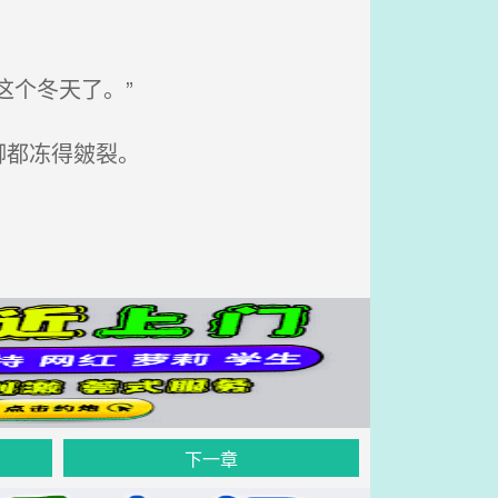
个冬天了。”
脚都冻得皴裂。
下一章