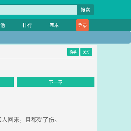
搜索
其他
排行
完本
登录
换手
关灯
下一章
四人回来，且都受了伤。