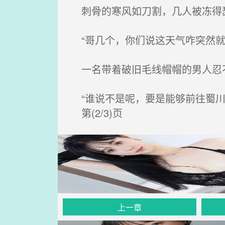
刺骨的寒风如刀割，几人被冻得
“哥几个，你们说这天气咋突然就
一名带着破旧毛线帽帽的男人忍不
“谁说不是呢，要是能够前往蜀川
第(2/3)页
上一章