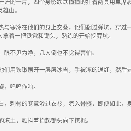
茫的一片，四个身影跌跌撞撞的扛着两具用草席裹
英雄山。
与寒冷在他们的身上交叠，他们翻过弹坑，穿过一
人拿着一把铁锹和锄头，熟练的开始挖葬坑。
，眼不见为净，几人倒也不觉得害怕。
们用铁锹刨开一层层冰雪，手被冻的通红，然后是
旋，呜呜作响。
，刺骨的寒意渗过衣衫，凉入骨髓，即便如此，身
的冻土，颤抖着抬起锄头向下挖掘。