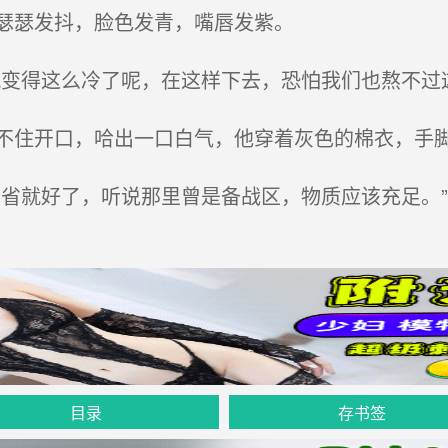
瑟瑟发抖，脸色发青，嘴唇发紫。
变得这么冷了呢，在这样下去，恐怕我们也熬不过这
住开口，哈出一口白气，他穿着灰色的棉衣，手
省就好了，听说那里曾是备战区，物质应该充足。”
目录
存书签